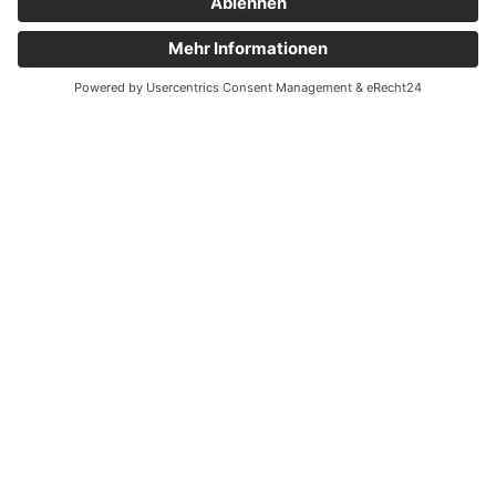
KOSTEN SENKEN, KOSTEN KENNEN:
MIETEN IST DIE LÖSUNG!
BAGGERBETRIEB,
FUHRUNTERNEHMEN &
BAUMASCHINEN -
VERLEIH
Bei Erika Loy bekommen Sie alles, was Sie für Ihre Bau-,
Garten- oder Heimwerkerarbeiten benötigen. Wir
vermieten eine große Auswahl an Maschinen und
Geräten, von Baggern und Radladern über Minibagger